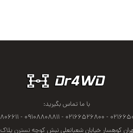
با ما تماس بگیرید:
02166506800 - 02166526800 - 091
ران کوهسار خیابان شعبانعلی نبش کوچه نسترن پلاک ۲