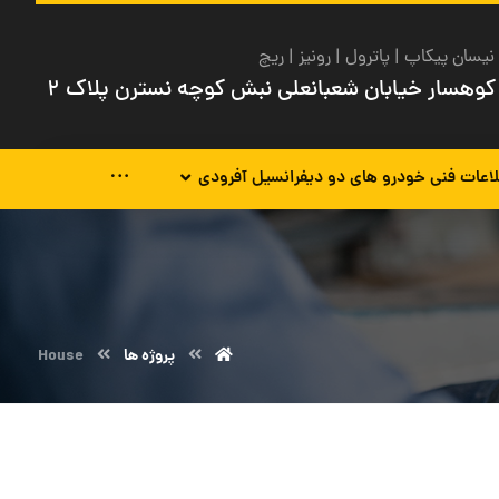
نیسان پیکاپ | پاترول | رونیز | ریچ
کوهسار خیابان شعبانعلی نبش کوچه نسترن پلاک ۲
اعات فنی خودرو های دو دیفرانسیل آفرودی
پروژه ها
House