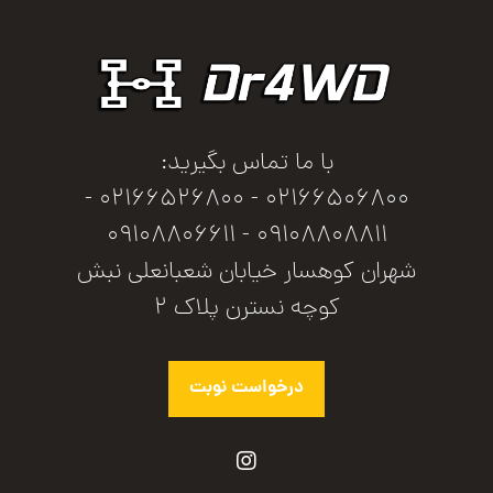
با ما تماس بگیرید:
02166506800 - 02166526800 -
09108808811 - 09108806611
شهران کوهسار خیابان شعبانعلی نبش
کوچه نسترن پلاک ۲
درخواست نوبت