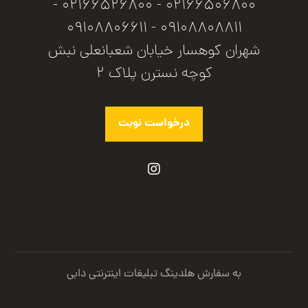
02166506800 - 02166526800 -
09108808811 - 09108806611
شهران کوهسار خیابان شعبانعلی نبش
کوچه نسترن پلاک ۲
درخواست نوبت
به سفارش هلدینگ تبلیغات اینترنتی دابی