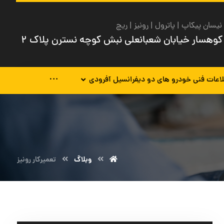
نیسان پیکاپ | پاترول | رونیز | ریچ
کوهسار خیابان شعبانعلی نبش کوچه نسترن پلاک ۲
اعات فنی خودرو های دو دیفرانسیل آفرودی
وبلاگ
تعمیرکار رونیز