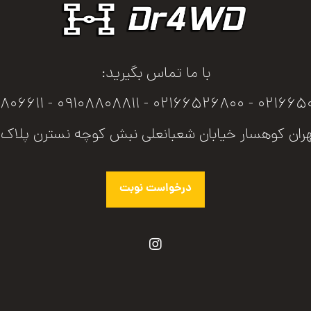
با ما تماس بگیرید:
02166506800 - 02166526800 - 091
ران کوهسار خیابان شعبانعلی نبش کوچه نسترن پلاک ۲
درخواست نوبت