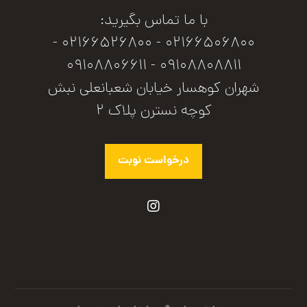
با ما تماس بگیرید:
02166506800 - 02166526800 -
09108808811 - 09108806611
شهران کوهسار خیابان شعبانعلی نبش
کوچه نسترن پلاک ۲
درخواست نوبت