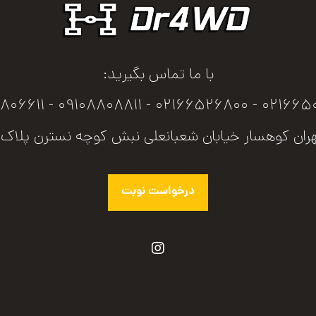
با ما تماس بگیرید:
02166506800 - 02166526800 - 091
ران کوهسار خیابان شعبانعلی نبش کوچه نسترن پلاک ۲
درخواست نوبت